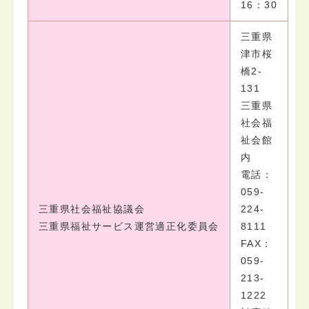
16：30
三重県
津市桜
橋2-
131
三重県
社会福
祉会館
内
電話：
059-
三重県社会福祉協議会
224-
三重県福祉サービス運営適正化委員会
8111
FAX：
059-
213-
1222