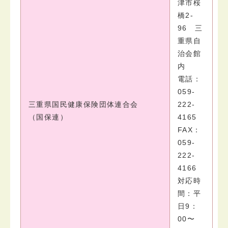
津市桜
橋2-
96 三
重県自
治会館
内
電話：
059-
三重県国民健康保険団体連合会
222-
（国保連）
4165
FAX：
059-
222-
4166
対応時
間：平
日9：
00〜