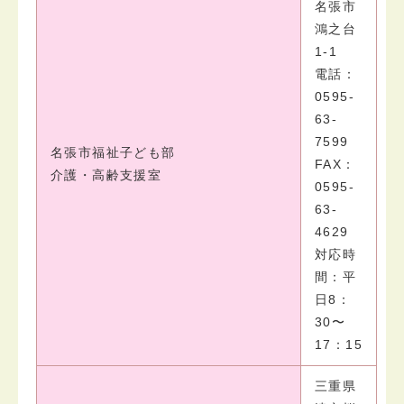
名張市
鴻之台
1-1
電話：
0595-
63-
7599
名張市福祉子ども部
FAX：
介護・高齢支援室
0595-
63-
4629
対応時
間：平
日8：
30〜
17：15
三重県